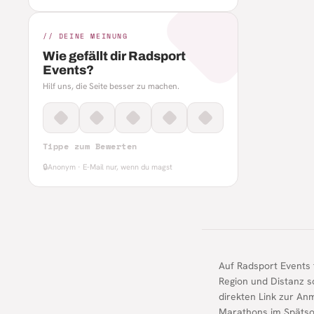
// DEINE MEINUNG
Wie gefällt dir Radsport
Events?
Hilf uns, die Seite besser zu machen.
Tippe zum Bewerten
🔒
Anonym · E-Mail nur, wenn du magst
Auf Radsport Events 
Region und Distanz s
direkten Link zur An
Marathons im Späts