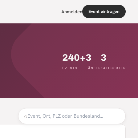
Anmelden
Event eintragen
240+
3
3
EVENTS
LÄNDER
KATEGORIEN
⌕