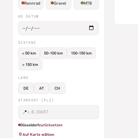
Rennrad
Gravel
MTB
AB DATUM
DISTANZ
< 50 km
50–100 km
100–150 km
> 150 km
LAND
DE
AT
CH
STANDORT (PLZ)
📍
Düsseldorf
zurücksetzen
Auf Karte wählen