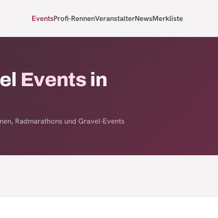
Events
Profi-Rennen
Veranstalter
News
Merkliste
el
Events
in
nnen, Radmarathons und Gravel-Events