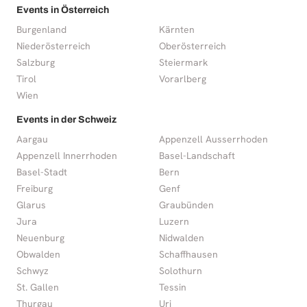
Events in Österreich
Burgenland
Kärnten
Niederösterreich
Oberösterreich
Salzburg
Steiermark
Tirol
Vorarlberg
Wien
Events in der Schweiz
Aargau
Appenzell Ausserrhoden
Appenzell Innerrhoden
Basel-Landschaft
Basel-Stadt
Bern
Freiburg
Genf
Glarus
Graubünden
Jura
Luzern
Neuenburg
Nidwalden
Obwalden
Schaffhausen
Schwyz
Solothurn
St. Gallen
Tessin
Thurgau
Uri