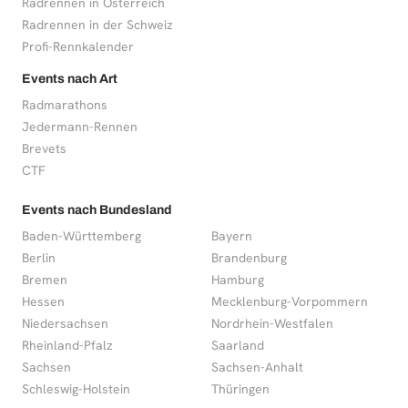
Radrennen in Österreich
Radrennen in der Schweiz
Profi-Rennkalender
Events nach Art
Radmarathons
Jedermann-Rennen
Brevets
CTF
Events nach Bundesland
Baden-Württemberg
Bayern
Berlin
Brandenburg
Bremen
Hamburg
Hessen
Mecklenburg-Vorpommern
Niedersachsen
Nordrhein-Westfalen
Rheinland-Pfalz
Saarland
Sachsen
Sachsen-Anhalt
Schleswig-Holstein
Thüringen