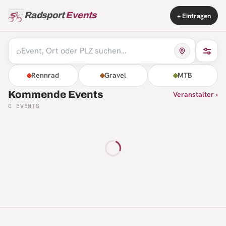
Radsport
Events
+ Eintragen
⌕
Rennrad
Gravel
MTB
Kommende Events
Veranstalter ›
0
EVENTS