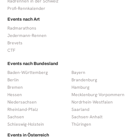
Radrennen in der Schweiz
Profi-Rennkalender
Events nach Art
Radmarathons
Jedermann-Rennen
Brevets
CTF
Events nach Bundesland
Baden-Württemberg
Bayern
Berlin
Brandenburg
Bremen
Hamburg
Hessen
Mecklenburg-Vorpommern
Niedersachsen
Nordrhein-Westfalen
Rheinland-Pfalz
Saarland
Sachsen
Sachsen-Anhalt
Schleswig-Holstein
Thüringen
Events in Österreich