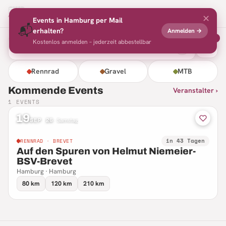
Radsport
Events
✕
Events in
Hamburg
per Mail
📬
erhalten?
Anmelden →
3
Kostenlos anmelden – jederzeit abbestellbar
⌕
Rennrad
Gravel
MTB
Kommende Events
Veranstalter ›
1
EVENTS
19
SEP 26
·
Samstag
in 43 Tagen
RENNRAD · BREVET
Auf den Spuren von Helmut Niemeier-
BSV-Brevet
Hamburg · Hamburg
80 km
120 km
210 km