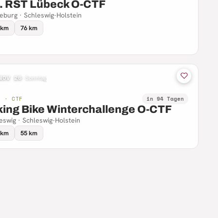
. RST Lübeck O-CTF
eburg · Schleswig-Holstein
 km
76 km
NOV 26
·
Sonntag
B · CTF
in 94 Tagen
king Bike Winterchallenge O-CTF
eswig · Schleswig-Holstein
 km
55 km