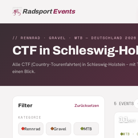
Radsport
Events
// RENNRAD · GRAVEL · MTB — DEUTSCHLAND
2026
CTF in Schleswig-Hol
Alle CTF (Country-Tourenfahrten) in Schleswig-Holstein – mi
einen Blick.
5
EVENTS
Filter
Zurücksetzen
KATEGORIE
11
OKT
Rennrad
Gravel
MTB
MTB · 