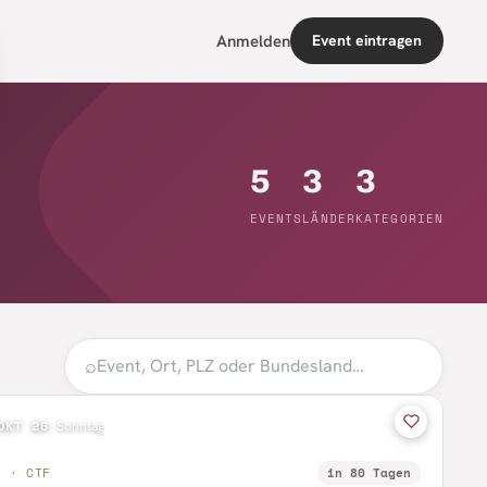
Anmelden
Event eintragen
5
3
3
EVENTS
LÄNDER
KATEGORIEN
⌕
OKT 26
·
Sonntag
B · CTF
in 80 Tagen