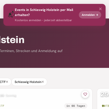
✕
Events
Profi-Rennen
Veranstalter
News
Merkliste
Events in
Schleswig-Holstein
per Mail
📬
erhalten?
Anmelden →
Kostenlos anmelden – jederzeit abbestellbar
stein
t Terminen, Strecken und Anmeldung auf
CTF
✕
Schleswig-Holstein
✕
25
 26
·
Sonntag
CTF
in 66 Tagen
MT