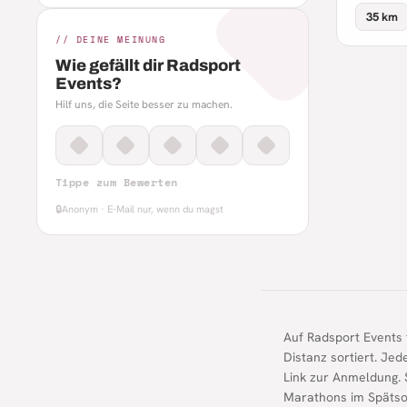
35 km
// DEINE MEINUNG
Wie gefällt dir Radsport
Events?
Hilf uns, die Seite besser zu machen.
Tippe zum Bewerten
🔒
Anonym · E-Mail nur, wenn du magst
Auf Radsport Events 
Distanz sortiert. Je
Link zur Anmeldung. 
Marathons im Späts