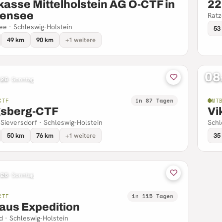
asse Mittelholstein AG O-CTF in
22
ensee
Ratz
e · Schleswig-Holstein
53
49 km
90 km
+1 weitere
08
 26
·
Sonntag
CTF
in 87 Tagen
MT
sberg-CTF
Vi
Sieversdorf · Schleswig-Holstein
Schl
50 km
76 km
+1 weitere
35
 26
·
Sonntag
CTF
in 115 Tagen
laus Expedition
d · Schleswig-Holstein