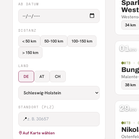
Spark
AB DATUM
West
Westense
34 km
DISTANZ
< 50 km
50–100 km
100–150 km
01
NOV
> 150 km
MTB · 
LAND
Bung
DE
AT
CH
Malente-
38 km
29
STANDORT (PLZ)
NOV
📍
MTB · 
Niko
Auf Karte wählen
Ostenfel