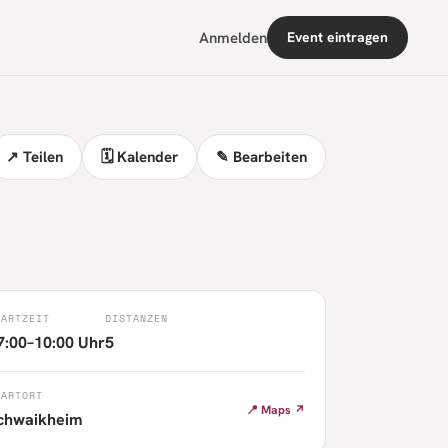
Anmelden
Event eintragen
↗ Teilen
🗓 Kalender
✎ Bearbeiten
TARTZEIT
DISTANZEN
7:00–10:00 Uhr
5
TARTORT
📍 Maps ↗
chwaikheim