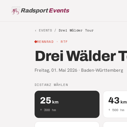
Radsport
Events
‹ EVENTS /
Drei Wälder Tour
RENNRAD
· RTF
Drei Wälder 
Freitag, 01. Mai 2026
·
Baden-Württemberg
DISTANZ WÄHLEN
25
43
km
km
↑
300
hm
↑
500
hm