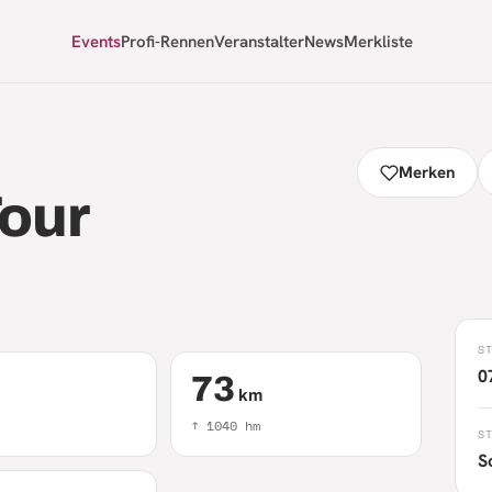
Events
Profi-Rennen
Veranstalter
News
Merkliste
Merken
Tour
S
0
73
km
↑
1040
hm
S
S