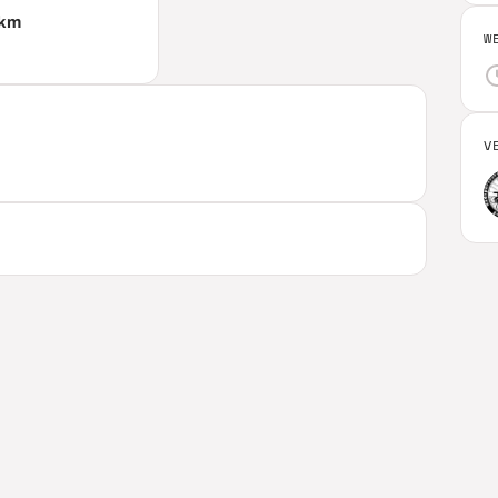
km
W
V