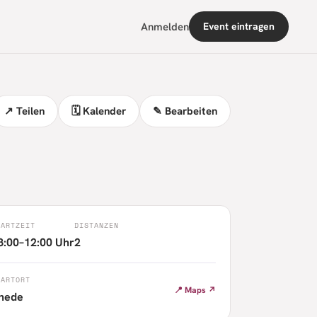
Anmelden
Event eintragen
↗ Teilen
🗓 Kalender
✎ Bearbeiten
TARTZEIT
DISTANZEN
8:00–12:00 Uhr
2
TARTORT
📍 Maps ↗
hede