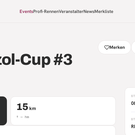
Events
Profi-Rennen
Veranstalter
News
Merkliste
Merken
ol-Cup #3
S
0
15
km
↑
—
hm
S
R