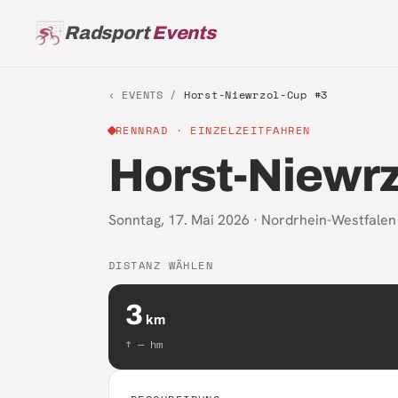
Radsport
Events
‹ EVENTS /
Horst-Niewrzol-Cup #3
RENNRAD
· EINZELZEITFAHREN
Horst-Niewrz
Sonntag, 17. Mai 2026
·
Nordrhein-Westfalen
DISTANZ WÄHLEN
3
km
↑
—
hm