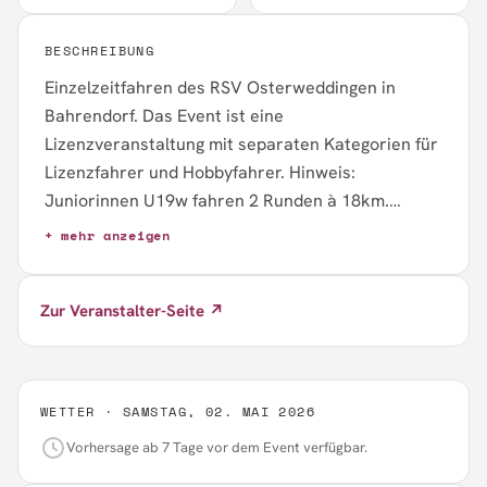
BESCHREIBUNG
Einzelzeitfahren des RSV Osterweddingen in
Bahrendorf. Das Event ist eine
Lizenzveranstaltung mit separaten Kategorien für
Lizenzfahrer und Hobbyfahrer. Hinweis:
Juniorinnen U19w fahren 2 Runden à 18km.
Ausschreibung und Startlisten sind über rad-net
+ mehr anzeigen
bzw. direkte PDF-Links verfügbar.
Zur Veranstalter-Seite ↗
WETTER ·
SAMSTAG, 02. MAI 2026
Vorhersage ab 7 Tage vor dem Event verfügbar.