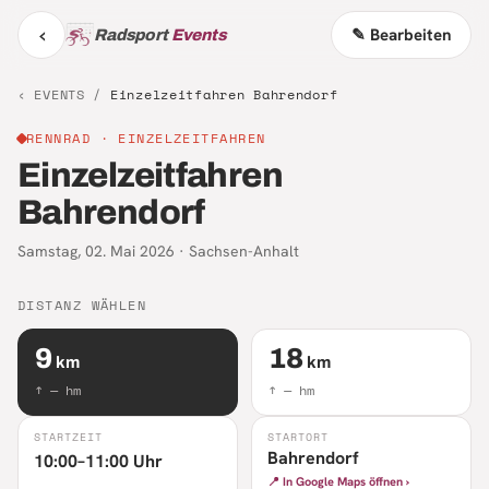
‹
✎ Bearbeiten
Radsport
Events
‹ EVENTS /
Einzelzeitfahren Bahrendorf
RENNRAD
· EINZELZEITFAHREN
Einzelzeitfahren
Bahrendorf
Samstag, 02. Mai 2026
·
Sachsen-Anhalt
DISTANZ WÄHLEN
9
18
km
km
↑
—
hm
↑
—
hm
STARTZEIT
STARTORT
Bahrendorf
10:00–11:00 Uhr
📍 In Google Maps öffnen ›