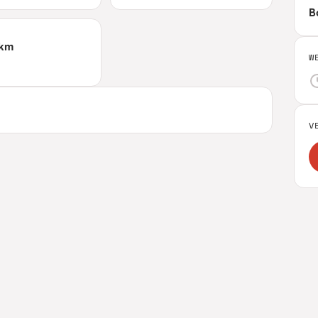
B
km
W
V