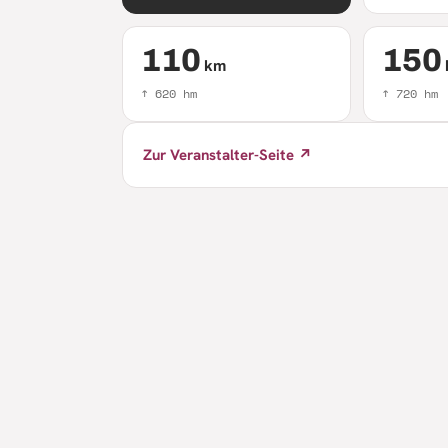
110
150
km
↑
620
hm
↑
720
hm
Zur Veranstalter-Seite ↗