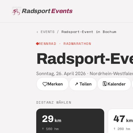
Radsport
Events
‹ EVENTS /
Radsport-Event in Bochum
RENNRAD
· RADMARATHON
Radsport-Ev
Sonntag, 26. April 2026
·
Nordrhein-Westfale
Merken
↗ Teilen
🗓 Kalender
DISTANZ WÄHLEN
29
47
km
km
↑
160
hm
↑
260
hm