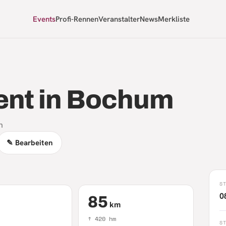
Events
Profi-Rennen
Veranstalter
News
Merkliste
ent in Bochum
n
✎ Bearbeiten
S
0
85
km
↑
420
hm
S