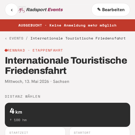
‹
✎ Bearbeiten
Radsport
Events
AUSGEBUCHT · Keine Anmeldung mehr möglich
‹ EVENTS /
Internationale Touristische Friedensfahrt
RENNRAD
· ETAPPENFAHRT
Internationale Touristische
Friedensfahrt
Mittwoch, 13. Mai 2026
·
Sachsen
DISTANZ WÄHLEN
4
km
↑
100
hm
STARTZEIT
STARTORT