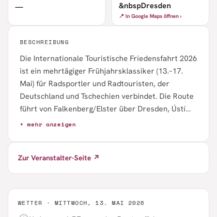
&nbspDresden
—
📍 In Google Maps öffnen ›
BESCHREIBUNG
Die Internationale Touristische Friedensfahrt 2026
ist ein mehrtägiger Frühjahrsklassiker (13.–17.
Mai) für Radsportler und Radtouristen, der
Deutschland und Tschechien verbindet. Die Route
führt von Falkenberg/Elster über Dresden, Ústí
nad Labem nach Prag und zurück. Die
+ mehr anzeigen
Veranstaltung wird von WfF Berlin-Brandenburg
e.V. und RKB Solidarität Berlin-Brandenburg e.V.
Zur Veranstalter-Seite ↗
organisiert und setzt eine seit 1984 etablierte
Tradition fort.
WETTER ·
MITTWOCH, 13. MAI 2026