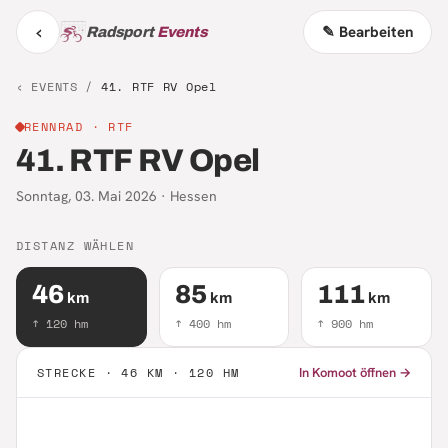
‹
✎ Bearbeiten
Radsport
Events
‹ EVENTS /
41. RTF RV Opel
RENNRAD
· RTF
41. RTF RV Opel
Sonntag, 03. Mai 2026
·
Hessen
DISTANZ WÄHLEN
46
85
111
km
km
km
↑
120
hm
↑
400
hm
↑
900
hm
STRECKE ·
46 KM · 120 HM
In Komoot öffnen →