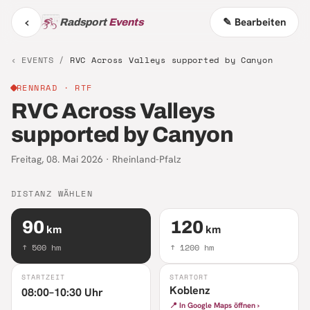
‹
✎ Bearbeiten
Radsport
Events
‹ EVENTS /
RVC Across Valleys supported by Canyon
RENNRAD
· RTF
RVC Across Valleys
supported by Canyon
Freitag, 08. Mai 2026
·
Rheinland-Pfalz
DISTANZ WÄHLEN
90
120
km
km
↑
500
hm
↑
1200
hm
STARTZEIT
STARTORT
Koblenz
08:00–10:30 Uhr
📍 In Google Maps öffnen ›