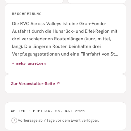
BESCHREIBUNG
Die RVC Across Valleys ist eine Gran-Fondo-
Ausfahrt durch die Hunsrück- und Eifel-Region mit
drei verschiedenen Routenlängen (kurz, mittel,
lang). Die längeren Routen beinhalten drei
Verpflegungsstationen und eine Fährfahrt von St.
Goar nach Sankt Goarshausen. Das Event findet
+ mehr anzeigen
am 8./9. Mai 2026 in Koblenz statt mit
umfangreichem Rahmenprogramm: Canyon
Zur Veranstalter-Seite ↗
Testbikes, Ergon Satteltest, Expo, Food & Drink
sowie Showroom-Besichtigung.
WETTER ·
FREITAG, 08. MAI 2026
Vorhersage ab 7 Tage vor dem Event verfügbar.