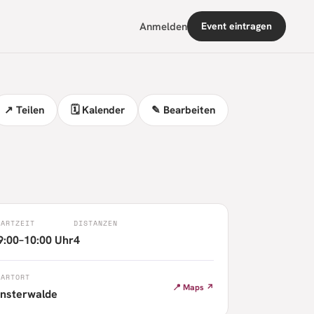
Anmelden
Event eintragen
↗ Teilen
🗓 Kalender
✎ Bearbeiten
TARTZEIT
DISTANZEN
9:00–10:00 Uhr
4
TARTORT
📍 Maps ↗
insterwalde