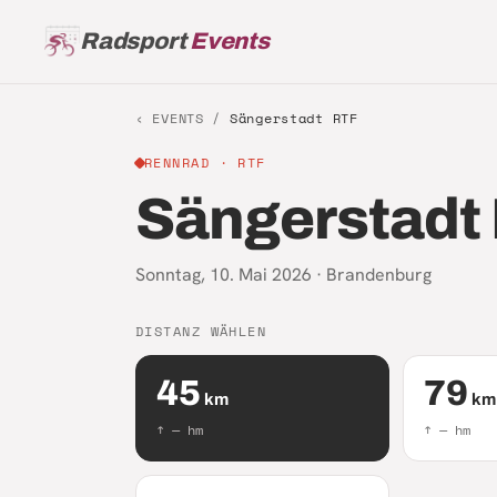
Radsport
Events
‹ EVENTS /
Sängerstadt RTF
RENNRAD
· RTF
Sängerstadt
Sonntag, 10. Mai 2026
·
Brandenburg
DISTANZ WÄHLEN
45
79
km
km
↑
—
hm
↑
—
hm