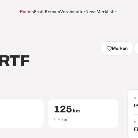
Events
Profi-Rennen
Veranstalter
News
Merkliste
Merken
 RTF
S
0
125
km
↑
—
hm
S
F