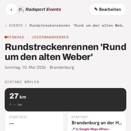
‹
✎ Bearbeiten
Radsport
Events
‹ EVENTS /
Rundstreckenrennen 'Rund um den alten Weber'
RENNRAD
· JEDERMANNRENNEN
Rundstreckenrennen 'Rund
um den alten Weber'
Sonntag, 10. Mai 2026
·
Brandenburg
DISTANZ WÄHLEN
27
km
↑
—
hm
STARTZEIT
STARTORT
Brandenburg an der Havel
—
📍 In Google Maps öffnen ›