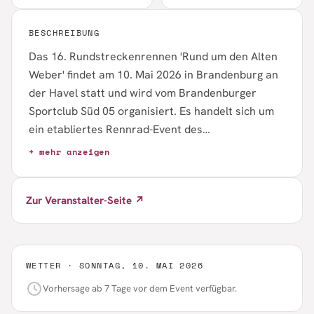
BESCHREIBUNG
Das 16. Rundstreckenrennen 'Rund um den Alten
Weber' findet am 10. Mai 2026 in Brandenburg an
der Havel statt und wird vom Brandenburger
Sportclub Süd 05 organisiert. Es handelt sich um
ein etabliertes Rennrad-Event des
traditionsreichen Vereins mit über 120 Jahren
+ mehr anzeigen
Geschichte. Weitere Details wie Startzeiten,
Streckenlängen und Anmeldemodalitäten sind auf
Zur Veranstalter-Seite ↗
der Detailseite verfügbar.
WETTER ·
SONNTAG, 10. MAI 2026
Vorhersage ab 7 Tage vor dem Event verfügbar.