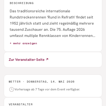
BESCHREIBUNG
Das traditionsreiche internationale
Rundstreckenrennen 'Rund in Refrath' findet seit
1952 jährlich statt und zieht regelmäßig mehrere
tausend Zuschauer an. Die 75. Auflage 2026
umfasst multiple Rennklassen von Kinderrennen
(300m bis 3km) bis zu Elite-Amateure (66km), mit
+ mehr anzeigen
Startzeiten zwischen 10:30 und 15:30 Uhr. Die
Strecke verläuft über Frankenforster Str.,
Zur Veranstalter-Seite ↗
Wingertsheide, Wickenpfädchen und Vürfelser
Kaule mit insgesamt 1,5km pro Runde. Nenngelder
variieren zwischen 3–15€.
WETTER ·
DONNERSTAG, 14. MAI 2026
Vorhersage ab 7 Tage vor dem Event verfügbar.
VERANSTALTER