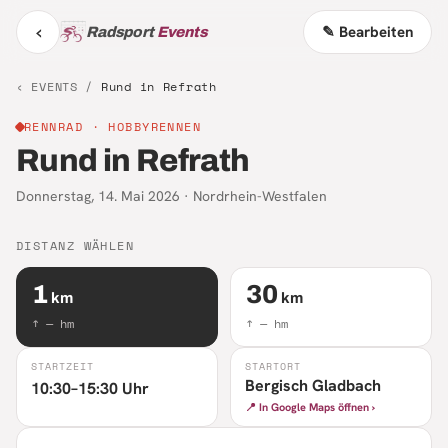
‹
✎ Bearbeiten
Radsport
Events
‹ EVENTS /
Rund in Refrath
RENNRAD
· HOBBYRENNEN
Rund in Refrath
Donnerstag, 14. Mai 2026
·
Nordrhein-Westfalen
DISTANZ WÄHLEN
1
30
km
km
↑
—
hm
↑
—
hm
STARTZEIT
STARTORT
Bergisch Gladbach
10:30–15:30 Uhr
📍 In Google Maps öffnen ›