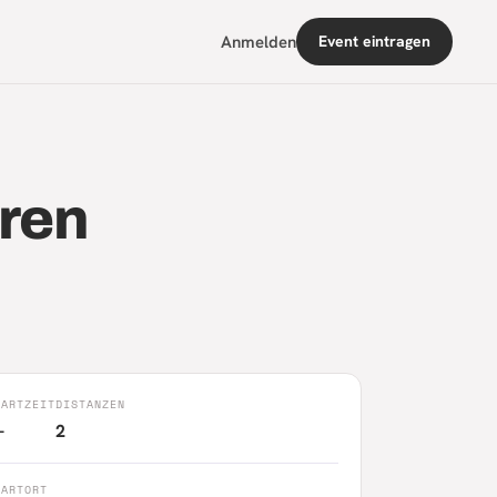
Anmelden
Event eintragen
hren
TARTZEIT
DISTANZEN
—
2
TARTORT