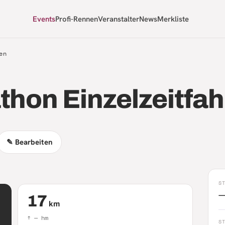
Events
Profi-Rennen
Veranstalter
News
Merkliste
en
thon Einzelzeitfa
✎ Bearbeiten
S
17
km
↑
—
hm
S