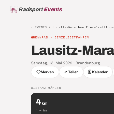
Radsport
Events
‹ EVENTS /
Lausitz-Marathon Einzelzeitfahr
RENNRAD
· EINZELZEITFAHREN
Lausitz-Mara
Samstag, 16. Mai 2026
·
Brandenburg
Merken
↗ Teilen
🗓 Kalender
DISTANZ WÄHLEN
4
km
↑
—
hm