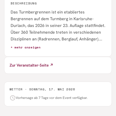
BESCHREIBUNG
Das Turmbergrennen ist ein etabliertes
Bergrennen auf dem Turmberg in Karlsruhe-
Durlach, das 2026 in seiner 23. Auflage stattfindet.
Über 360 Teilnehmende treten in verschiedenen
Disziplinen an (Radrennen, Berglauf, Anhänger).
Die Anmeldung ist bis 10. Mai 2026 geöffnet. Das
+ mehr anzeigen
Event verbindet Wettkampfsport mit
Gemeinschaftsgedanke und wird von den
Zur Veranstalter-Seite ↗
Karlsruher Lemmingen organisiert.
WETTER ·
SONNTAG, 17. MAI 2026
Vorhersage ab 7 Tage vor dem Event verfügbar.