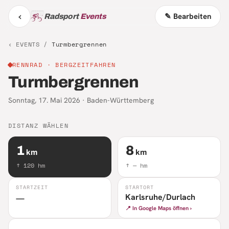
‹
✎ Bearbeiten
Radsport
Events
‹ EVENTS /
Turmbergrennen
RENNRAD
· BERGZEITFAHREN
Turmbergrennen
Sonntag, 17. Mai 2026
·
Baden-Württemberg
DISTANZ WÄHLEN
1
8
km
km
↑
120
hm
↑
—
hm
STARTZEIT
STARTORT
Karlsruhe/Durlach
—
📍 In Google Maps öffnen ›