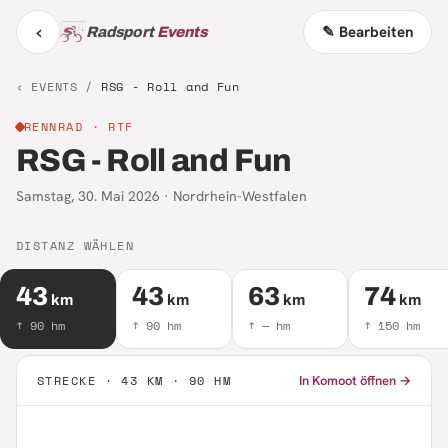
‹
✎ Bearbeiten
Radsport
Events
‹ EVENTS /
RSG - Roll and Fun
RENNRAD
· RTF
RSG - Roll and Fun
Samstag, 30. Mai 2026
·
Nordrhein-Westfalen
DISTANZ WÄHLEN
43
43
63
74
km
km
km
km
↑
90
hm
↑
90
hm
↑
—
hm
↑
150
hm
STRECKE ·
43 KM · 90 HM
In Komoot öffnen →