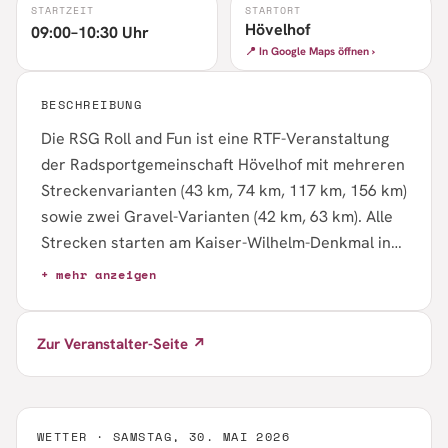
STARTZEIT
STARTORT
Hövelhof
09:00–10:30 Uhr
📍 In Google Maps öffnen ›
BESCHREIBUNG
Die RSG Roll and Fun ist eine RTF-Veranstaltung
der Radsportgemeinschaft Hövelhof mit mehreren
Streckenvarianten (43 km, 74 km, 117 km, 156 km)
sowie zwei Gravel-Varianten (42 km, 63 km). Alle
Strecken starten am Kaiser-Wilhelm-Denkmal in
Hövelhof. GPS-Daten sind über Google Drive und
+ mehr anzeigen
Komoot verfügbar. Es gibt eine Streckenänderung
bei den längeren Distanzen (117 km und 156 km)
Zur Veranstalter-Seite ↗
ab KM 61.
WETTER ·
SAMSTAG, 30. MAI 2026