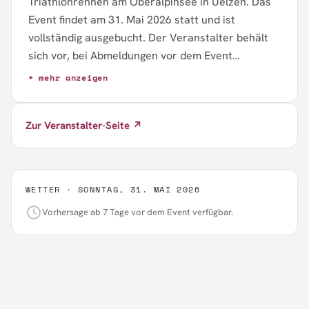
Triathlonrennen am Oberalpinsee in Uelzen. Das
Event findet am 31. Mai 2026 statt und ist
vollständig ausgebucht. Der Veranstalter behält
sich vor, bei Abmeldungen vor dem Event
Restkontingente im Mai erneut freizugeben.
+ mehr anzeigen
Detaillierte Informationen zu Strecken und
Athletendetails sind auf der Website verfügbar.
Zur Veranstalter-Seite ↗
WETTER ·
SONNTAG, 31. MAI 2026
Vorhersage ab 7 Tage vor dem Event verfügbar.