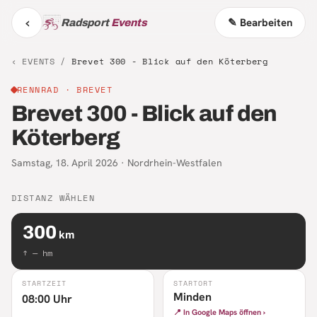
‹
✎ Bearbeiten
Radsport
Events
‹ EVENTS /
Brevet 300 - Blick auf den Köterberg
RENNRAD
· BREVET
Brevet 300 - Blick auf den
Köterberg
Samstag, 18. April 2026
·
Nordrhein-Westfalen
DISTANZ WÄHLEN
300
km
↑
—
hm
STARTZEIT
STARTORT
Minden
08:00 Uhr
📍 In Google Maps öffnen ›