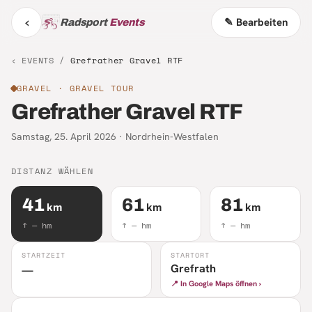
‹
✎ Bearbeiten
Radsport
Events
‹ EVENTS /
Grefrather Gravel RTF
GRAVEL
· GRAVEL TOUR
Grefrather Gravel RTF
Samstag, 25. April 2026
·
Nordrhein-Westfalen
DISTANZ WÄHLEN
41
61
81
km
km
km
↑
—
hm
↑
—
hm
↑
—
hm
STARTZEIT
STARTORT
Grefrath
—
📍 In Google Maps öffnen ›