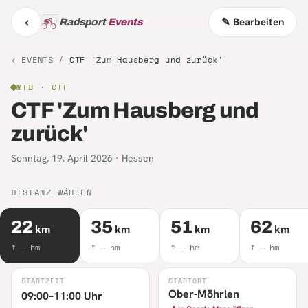
‹
✎ Bearbeiten
Radsport
Events
‹ EVENTS /
CTF 'Zum Hausberg und zurück'
MTB
· CTF
CTF 'Zum Hausberg und
zurück'
Sonntag, 19. April 2026
·
Hessen
DISTANZ WÄHLEN
22
35
51
62
km
km
km
km
↑
—
hm
↑
—
hm
↑
—
hm
↑
—
hm
STARTZEIT
STARTORT
Ober-Möhrlen
09:00–11:00 Uhr