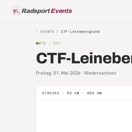
Radsport
Events
‹ EVENTS /
CTF-Leinebergland
MTB
· CTF
CTF-Leinebe
Freitag, 01. Mai 2026
·
Niedersachsen
STRECKE ·
50 KM · 450 HM