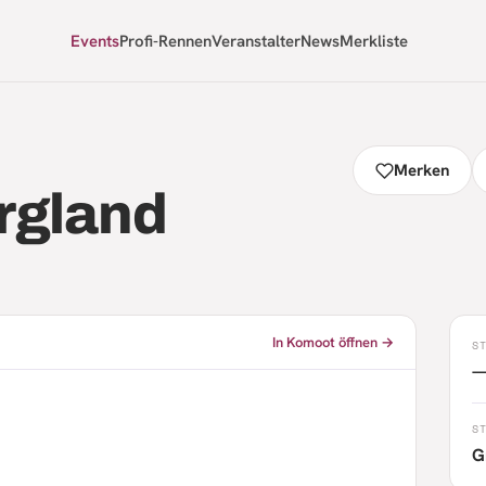
Events
Profi-Rennen
Veranstalter
News
Merkliste
Merken
rgland
In Komoot öffnen →
S
S
G