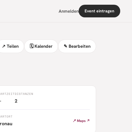
Anmelden
Event eintragen
↗ Teilen
🗓 Kalender
✎ Bearbeiten
TARTZEIT
DISTANZEN
—
2
TARTORT
📍 Maps ↗
ronau