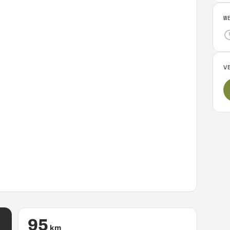
W
V
95
km