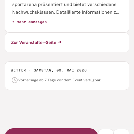
sportarena präsentiert und bietet verschiedene
Nachwuchsklassen. Detaillierte Informationen zu
Strecken, Zeitplan und Ausschreibung sind über
+ mehr anzeigen
die Webseite verfügbar.
Zur Veranstalter-Seite ↗
WETTER ·
SAMSTAG, 09. MAI 2026
Vorhersage ab 7 Tage vor dem Event verfügbar.