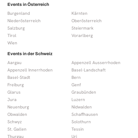
Events in Österreich
Burgenland
Kärnten
Niederösterreich
Oberösterreich
Salzburg
Steiermark
Tirol
Vorarlberg
Wien
Events in der Schweiz
Aargau
Appenzell Ausserrhoden
Appenzell Innerrhoden
Basel-Landschaft
Basel-Stadt
Bern
Freiburg
Genf
Glarus
Graubünden
Jura
Luzern
Neuenburg
Nidwalden
Obwalden
Schaffhausen
Schwyz
Solothurn
St. Gallen
Tessin
Thurgau
Uri