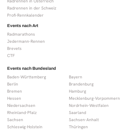
Radrennen in Österreich
Radrennen in der Schweiz
Profi-Rennkalender
Events nach Art
Radmarathons
Jedermann-Rennen
Brevets
CTF
Events nach Bundesland
Baden-Württemberg
Bayern
Berlin
Brandenburg
Bremen
Hamburg
Hessen
Mecklenburg-Vorpommern
Niedersachsen
Nordrhein-Westfalen
Rheinland-Pfalz
Saarland
Sachsen
Sachsen-Anhalt
Schleswig-Holstein
Thüringen