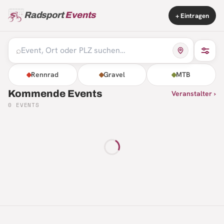
Radsport
Events
+ Eintragen
⌕
Rennrad
Gravel
MTB
Kommende Events
Veranstalter ›
0
EVENTS