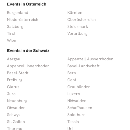
Events in Österreich
Burgenland
Kärnten
Niederösterreich
Oberösterreich
Salzburg
Steiermark
Tirol
Vorarlberg
Wien
Events in der Schweiz
Aargau
Appenzell Ausserrhoden
Appenzell Innerrhoden
Basel-Landschaft
Basel-Stadt
Bern
Freiburg
Genf
Glarus
Graubünden
Jura
Luzern
Neuenburg
Nidwalden
Obwalden
Schaffhausen
Schwyz
Solothurn
St. Gallen
Tessin
Thurgau
Uri