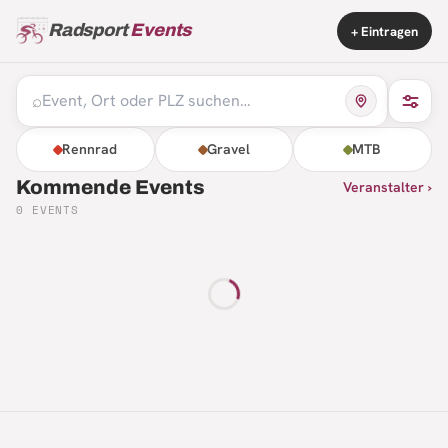
Radsport
Events
+ Eintragen
⌕
Rennrad
Gravel
MTB
Kommende Events
Veranstalter ›
0
EVENTS