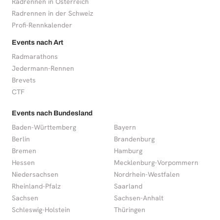
Radrennen in Österreich
Radrennen in der Schweiz
Profi-Rennkalender
Events nach Art
Radmarathons
Jedermann-Rennen
Brevets
CTF
Events nach Bundesland
Baden-Württemberg
Bayern
Berlin
Brandenburg
Bremen
Hamburg
Hessen
Mecklenburg-Vorpommern
Niedersachsen
Nordrhein-Westfalen
Rheinland-Pfalz
Saarland
Sachsen
Sachsen-Anhalt
Schleswig-Holstein
Thüringen