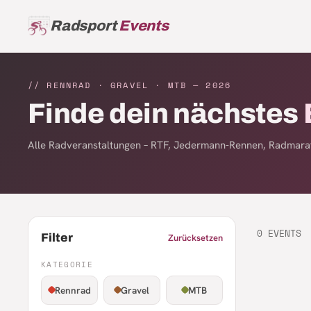
Radsport
Events
// RENNRAD · GRAVEL · MTB —
2026
Finde dein nächstes
Alle Radveranstaltungen – RTF, Jedermann-Rennen, Radmarat
0
EVENTS
Filter
Zurücksetzen
KATEGORIE
Rennrad
Gravel
MTB