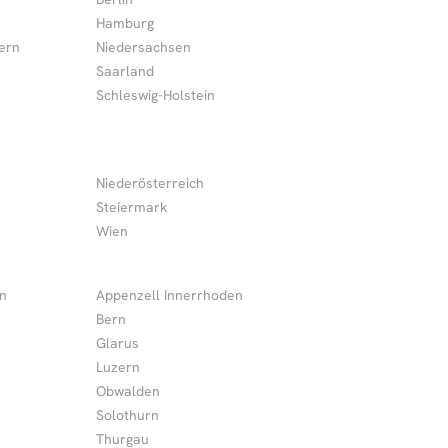
Hamburg
ern
Niedersachsen
Saarland
Schleswig-Holstein
Niederösterreich
Steiermark
Wien
n
Appenzell Innerrhoden
Bern
Glarus
Luzern
Obwalden
Solothurn
Thurgau