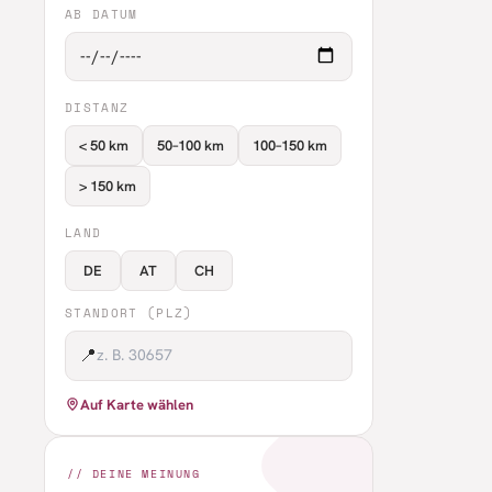
AB DATUM
DISTANZ
< 50 km
50–100 km
100–150 km
> 150 km
LAND
DE
AT
CH
STANDORT (PLZ)
📍
Auf Karte wählen
// DEINE MEINUNG