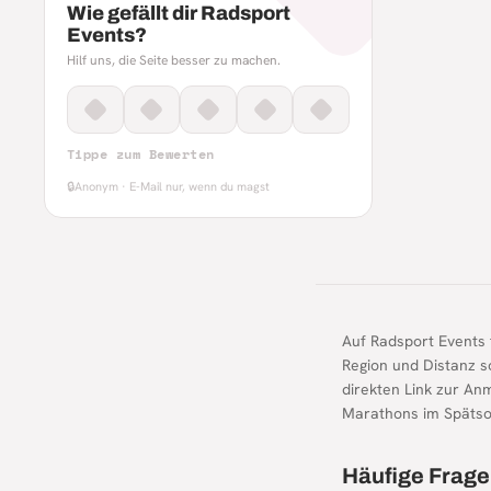
Wie gefällt dir Radsport
Events?
Hilf uns, die Seite besser zu machen.
Tippe zum Bewerten
🔒
Anonym · E-Mail nur, wenn du magst
Auf Radsport Events 
Region und Distanz s
direkten Link zur An
Marathons im Späts
Häufige Frage