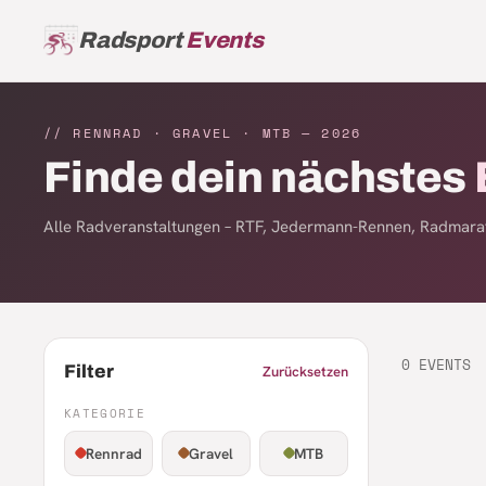
Radsport
Events
// RENNRAD · GRAVEL · MTB —
2026
Finde dein nächstes
Alle Radveranstaltungen – RTF, Jedermann-Rennen, Radmarat
0
EVENTS
Filter
Zurücksetzen
KATEGORIE
Rennrad
Gravel
MTB