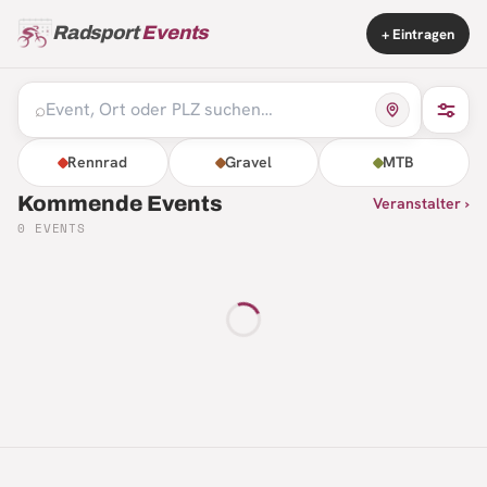
Radsport
Events
+ Eintragen
⌕
Rennrad
Gravel
MTB
Kommende Events
Veranstalter ›
0
EVENTS