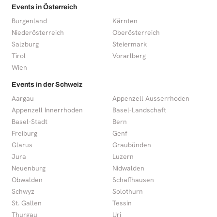
Events in Österreich
Burgenland
Kärnten
Niederösterreich
Oberösterreich
Salzburg
Steiermark
Tirol
Vorarlberg
Wien
Events in der Schweiz
Aargau
Appenzell Ausserrhoden
Appenzell Innerrhoden
Basel-Landschaft
Basel-Stadt
Bern
Freiburg
Genf
Glarus
Graubünden
Jura
Luzern
Neuenburg
Nidwalden
Obwalden
Schaffhausen
Schwyz
Solothurn
St. Gallen
Tessin
Thurgau
Uri