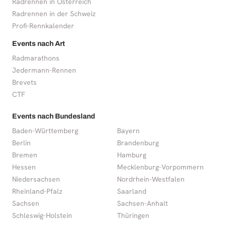
Radrennen in Österreich
Radrennen in der Schweiz
Profi-Rennkalender
Events nach Art
Radmarathons
Jedermann-Rennen
Brevets
CTF
Events nach Bundesland
Baden-Württemberg
Bayern
Berlin
Brandenburg
Bremen
Hamburg
Hessen
Mecklenburg-Vorpommern
Niedersachsen
Nordrhein-Westfalen
Rheinland-Pfalz
Saarland
Sachsen
Sachsen-Anhalt
Schleswig-Holstein
Thüringen