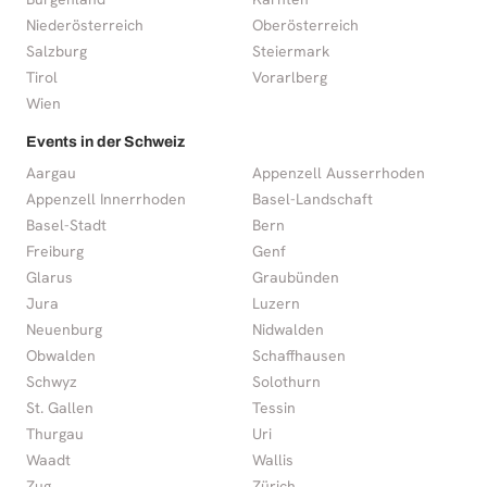
Niederösterreich
Oberösterreich
Salzburg
Steiermark
Tirol
Vorarlberg
Wien
Events in der Schweiz
Aargau
Appenzell Ausserrhoden
Appenzell Innerrhoden
Basel-Landschaft
Basel-Stadt
Bern
Freiburg
Genf
Glarus
Graubünden
Jura
Luzern
Neuenburg
Nidwalden
Obwalden
Schaffhausen
Schwyz
Solothurn
St. Gallen
Tessin
Thurgau
Uri
Waadt
Wallis
Zug
Zürich