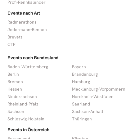
Profi-Rennkalender
Events nach Art
Radmarathons
Jedermann-Rennen
Brevets
CTF
Events nach Bundesland
Baden-Württemberg
Bayern
Berlin
Brandenburg
Bremen
Hamburg
Hessen
Mecklenburg-Vorpommern
Niedersachsen
Nordrhein-Westfalen
Rheinland-Pfalz
Saarland
Sachsen
Sachsen-Anhalt
Schleswig-Holstein
Thüringen
Events in Österreich
Burgenland
Kärnten