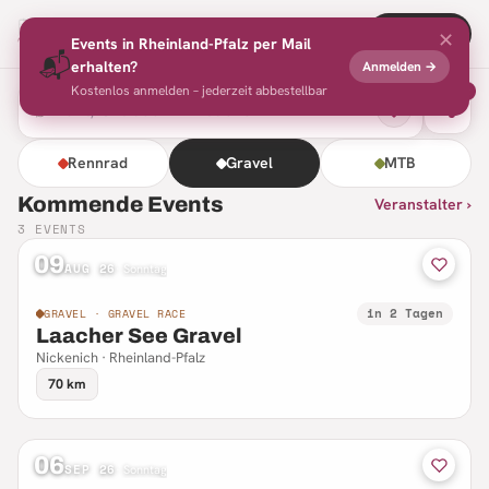
Radsport
Events
+ Eintragen
✕
Events in
Rheinland-Pfalz
per Mail
📬
erhalten?
Anmelden →
Kostenlos anmelden – jederzeit abbestellbar
2
⌕
Rennrad
Gravel
MTB
Kommende Events
Veranstalter ›
3
EVENTS
09
AUG 26
·
Sonntag
in 2 Tagen
GRAVEL · GRAVEL RACE
Laacher See Gravel
Nickenich · Rheinland-Pfalz
70 km
06
SEP 26
·
Sonntag