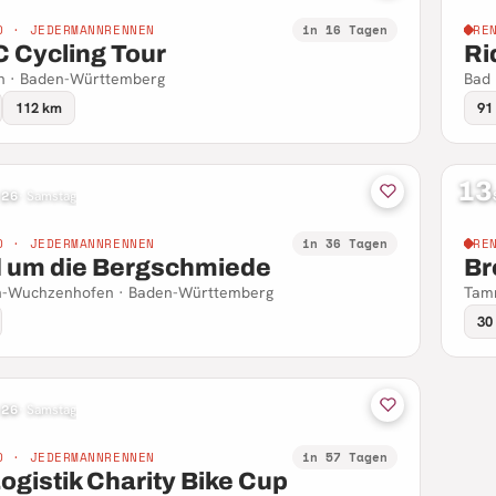
D · JEDERMANNRENNEN
in 16 Tagen
RE
 Cycling Tour
Ri
n · Baden-Württemberg
Bad
112 km
91
13
 26
·
Samstag
D · JEDERMANNRENNEN
in 36 Tagen
RE
 um die Bergschmiede
Br
ch-Wuchzenhofen · Baden-Württemberg
Tam
30
 26
·
Samstag
D · JEDERMANNRENNEN
in 57 Tagen
Logistik Charity Bike Cup