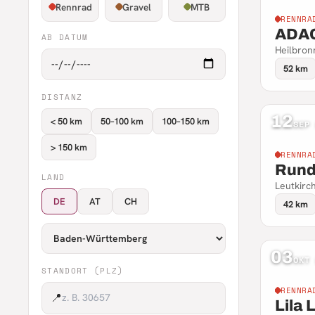
Rennrad
Gravel
MTB
RENNRA
ADAC
AB DATUM
Heilbron
52 km
DISTANZ
12
< 50 km
50–100 km
100–150 km
SEP
> 150 km
RENNRA
Rund
LAND
Leutkir
DE
AT
CH
42 km
03
OKT
STANDORT (PLZ)
RENNRA
📍
Lila 