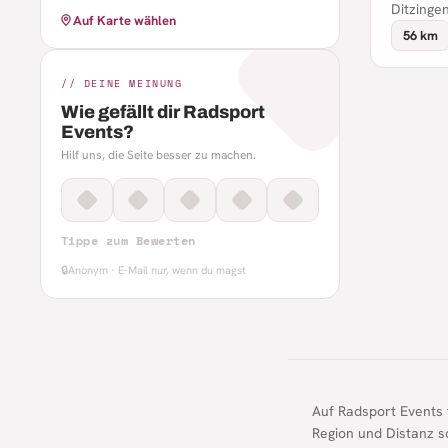
Ditzinge
Auf Karte wählen
56 km
// DEINE MEINUNG
Wie gefällt dir Radsport
Events?
Hilf uns, die Seite besser zu machen.
Tippe zum Bewerten
🔒
Anonym · E-Mail nur, wenn du magst
Auf Radsport Events
Region und Distanz s