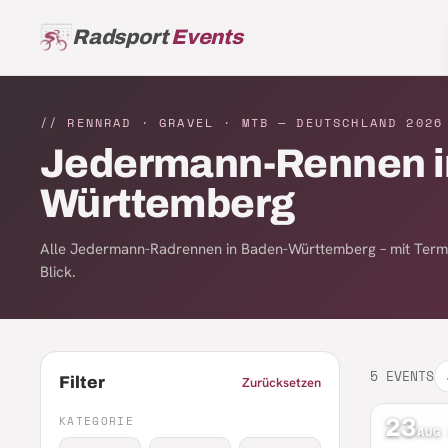
Radsport
Events
// RENNRAD · GRAVEL · MTB — DEUTSCHLAND
2026
Jedermann-Rennen i
Württemberg
Alle Jedermann-Radrennen in Baden-Württemberg – mit Term
Blick.
5
EVENTS
Filter
Zurücksetzen
KATEGORIE
23
AUG