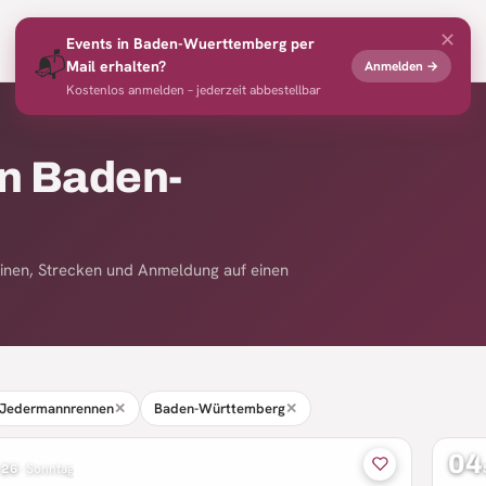
✕
Events
Profi-Rennen
Veranstalter
News
Merkliste
Events in
Baden-Wuerttemberg
per
📬
Mail erhalten?
Anmelden →
Kostenlos anmelden – jederzeit abbestellbar
n Baden-
inen, Strecken und Anmeldung auf einen
Jedermannrennen
✕
Baden-Württemberg
✕
04
 26
·
Sonntag