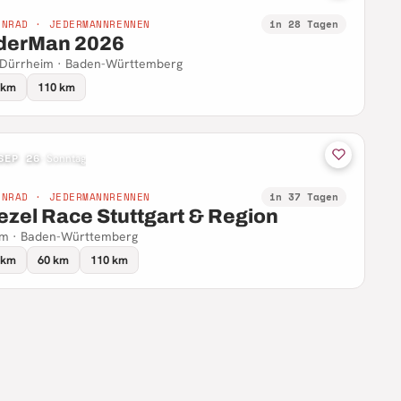
NNRAD · JEDERMANNRENNEN
in 28 Tagen
derMan 2026
 Dürrheim · Baden-Württemberg
 km
110 km
SEP 26
·
Sonntag
NNRAD · JEDERMANNRENNEN
in 37 Tagen
ezel Race Stuttgart & Region
m · Baden-Württemberg
 km
60 km
110 km