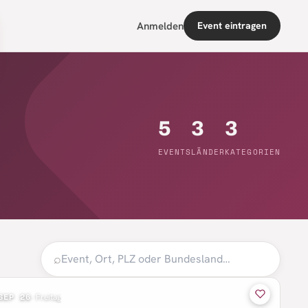
Anmelden
Event eintragen
5
3
3
EVENTS
LÄNDER
KATEGORIEN
⌕
SEP 26
·
Freitag