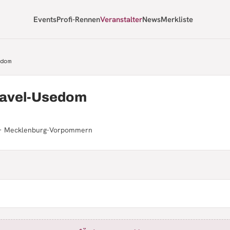
Events
Profi-Rennen
Veranstalter
News
Merkliste
dom
ravel-Usedom
w · Mecklenburg-Vorpommern